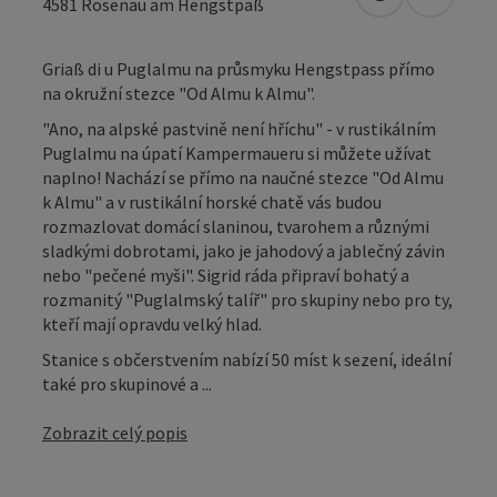
Otevřít v Map
Otevřít
4581
Rosenau am Hengstpaß
Griaß di u Puglalmu na průsmyku Hengstpass přímo
na okružní stezce "Od Almu k Almu".
"Ano, na alpské pastvině není hříchu" - v rustikálním
Puglalmu na úpatí Kampermaueru si můžete užívat
naplno! Nachází se přímo na naučné stezce "Od Almu
k Almu" a v rustikální horské chatě vás budou
rozmazlovat domácí slaninou, tvarohem a různými
sladkými dobrotami, jako je jahodový a jablečný závin
nebo "pečené myši". Sigrid ráda připraví bohatý a
rozmanitý "Puglalmský talíř" pro skupiny nebo pro ty,
kteří mají opravdu velký hlad.
Stanice s občerstvením nabízí 50 míst k sezení, ideální
také pro skupinové a ...
Zobrazit celý popis