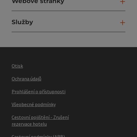
Webové stránky
Web
Služby
Slu
Otisk
Ochrana údajů
Prohlášení o přístupnosti
Všeobecné podmínky
Cestovní pojištění - Zrušení
rezervace hotelu
Cestovní podmínky (ARB)