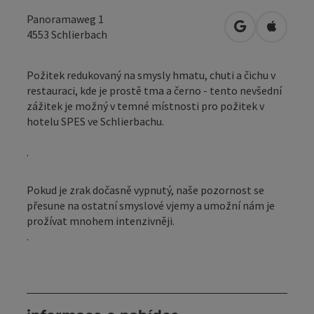
Panoramaweg 1
Otevřít v Map
Otevřít
4553
Schlierbach
Požitek redukovaný na smysly hmatu, chuti a čichu v
restauraci, kde je prostě tma a černo - tento nevšední
zážitek je možný v temné místnosti pro požitek v
hotelu SPES ve Schlierbachu.
.
Pokud je zrak dočasně vypnutý, naše pozornost se
přesune na ostatní smyslové vjemy a umožní nám je
prožívat mnohem intenzivněji.
.