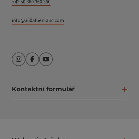
+43 50 360 360 360
info@360alpenland.com
Instagram
Facebook
YouTube
Kontaktní formulář
Otev