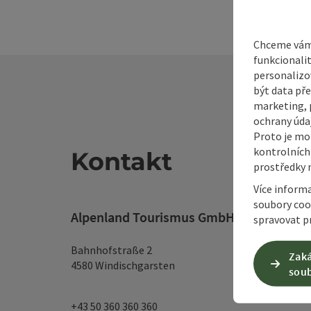
Chceme vám 
funkcionali
personalizo
být data pře
marketing, p
ochrany údaj
Proto je mo
kontrolních
Kontakt
prostředky 
Více inform
soubory coo
Alpenland Tourismus GmbH
spravovat pr
Bahnhofstraße 2
Zaká
4580 Windischgarsten
soub
+43 50 360 360 360