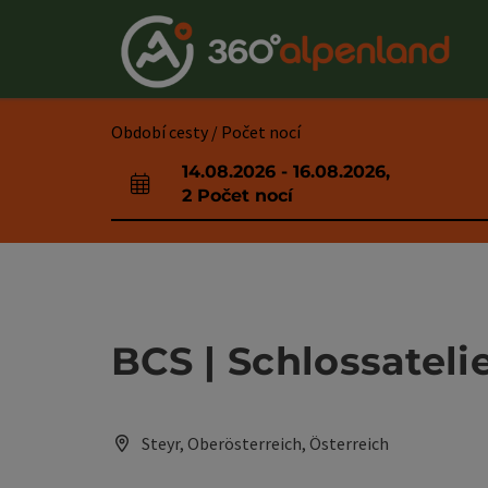
Accesskey
Accesskey
Accesskey
Accesskey
Accesskey
Accesskey
Accesskey
Accesskey
Obsah
Navigace
Začátek stránky
Kontakt
Hledám
Impressum
Pokyny k používání webové stránky
Úvodní strana
[0]
[4]
[3]
[1]
[5]
[7]
[2]
[6]
Období cesty / Počet nocí
14.08.2026
-
16.08.2026
,
Pole příjezdu a odjezdu
2
Počet nocí
BCS | Schlossateli
Steyr, Oberösterreich, Österreich