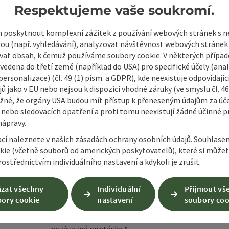
Respektujeme vaše soukromí.
poskytnout komplexní zážitek z používání webových stránek s
tou (např. vyhledávání), analyzovat návštěvnost webových stránek
vat obsah, k čemuž používáme soubory cookie. V některých příp
vedena do třetí země (například do USA) pro specifické účely (anal
ersonalizace) (čl. 49 (1) písm. a GDPR), kde neexistuje odpovídajíc
ů jako v EU nebo nejsou k dispozici vhodné záruky (ve smyslu čl. 4
žné, že orgány USA budou mít přístup k přeneseným údajům za ú
 nebo sledovacích opatření a proti tomu neexistují žádné účinné p
Nezávazná poptáv
nápravy.
ací naleznete v našich zásadách ochrany osobních údajů. Souhlase
kie (včetně souborů od amerických poskytovatelů), které si může
Pole označená
*
jsou povinná
ostřednictvím individuálního nastavení a kdykoli je zrušit.
křestní jméno, jméno
příjmení
zat všechny
Individuální
Přijmout vš
ory cookie
nastavení
soubory coo
nezávazná poptávka
*