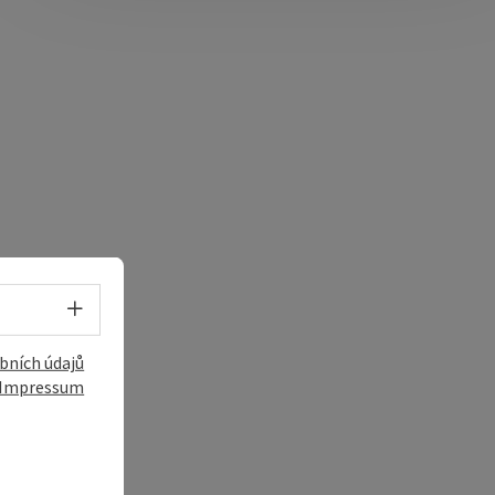
Volba jazyka - Otevřít menu
í
bních údajů
Impressum