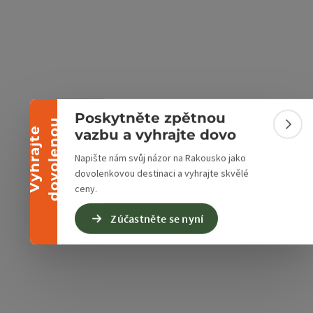
Sbalit banner
Poskytněte zpětnou
u
Sbali
V
y
h
r
a
j
t
e
d
o
v
o
l
e
n
o
vazbu a vyhrajte dovo
Napište nám svůj názor na Rakousko jako
dovolenkovou destinaci a vyhrajte skvělé
ceny.
Zúčastněte se nyní