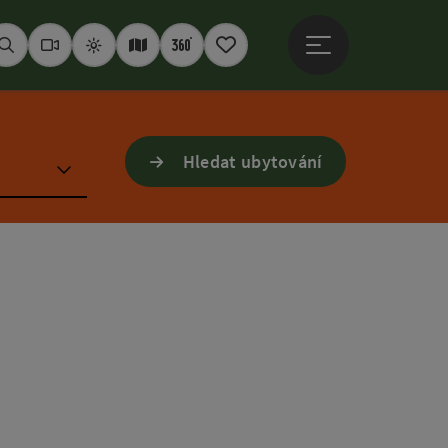
Otevřít hlavní men
Hledat
Webkamery
Počasí
Interaktivní mapa
360° panoramata
Poznámkový blok
Hledat ubytování