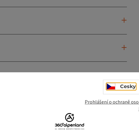
Cesky
mky
Vytvořit PDF
Vytisknout příspěvek
V okol
Prohlášení o ochraně oso