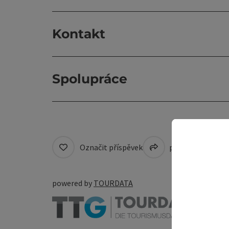
Kontakt
Spolupráce
Označit příspěvek
přejít na pozná
powered by
TOURDATA