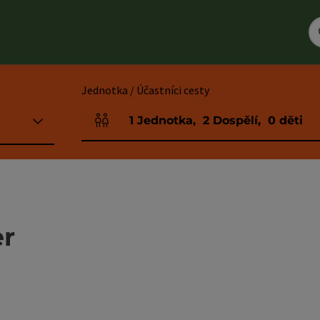
Jednotka / Účastníci cesty
1
Jednotka
,
2
Dospělí
,
0
děti
Počet jednotek a polí pro osoby
er