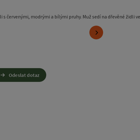
nächstes Element
Odeslat dotaz