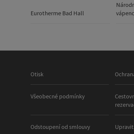
Národn
Eurotherme Bad Hall
vápenc
Otisk
Ochran
Všeobecné podmínky
Cestovn
rezerva
Odstoupení od smlouvy
Upravit