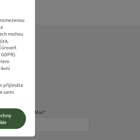
 neomezenou
 a
adech mohou
ýza,
í úroveň
6 GDPR).
čelem
rávní
ka
m přijímáte
te sami
E-Mail
*
echny
kie