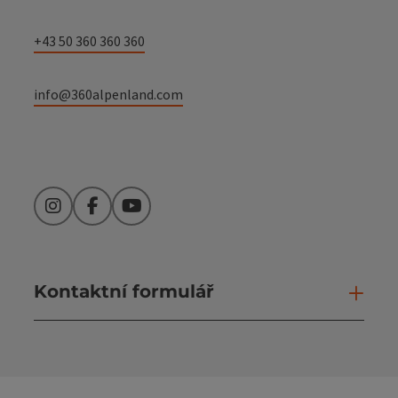
+43 50 360 360 360
info@360alpenland.com
Instagram
Facebook
YouTube
Kontaktní formulář
Otev