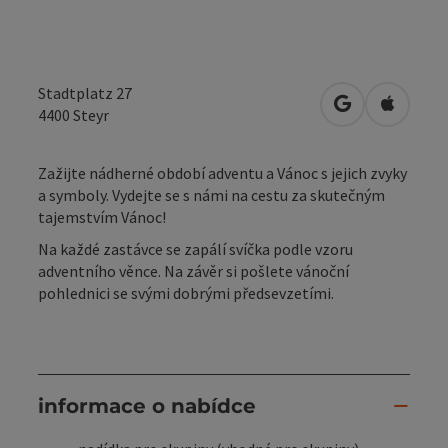
Stadtplatz 27
Otevřít v Map
Otevřít
4400
Steyr
Zažijte nádherné období adventu a Vánoc s jejich zvyky
a symboly. Vydejte se s námi na cestu za skutečným
tajemstvím Vánoc!
Na každé zastávce se zapálí svíčka podle vzoru
adventního věnce. Na závěr si pošlete vánoční
pohlednici se svými dobrými předsevzetími.
informace o nabídce