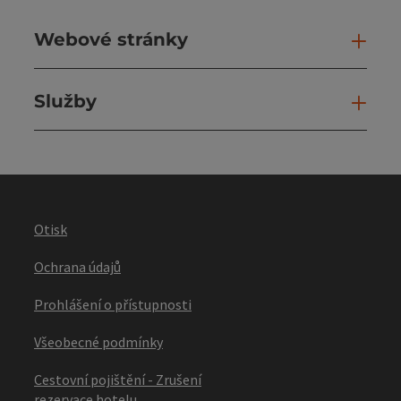
Webové stránky
Web
Služby
Slu
Otisk
Ochrana údajů
Prohlášení o přístupnosti
Všeobecné podmínky
Cestovní pojištění - Zrušení
rezervace hotelu