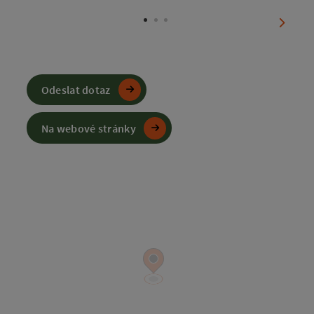
otevřít
nächst
Odeslat dotaz
Na webové stránky