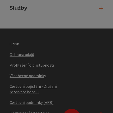
Služby
Slu
Otisk
Ochrana údajů
Prohlášení o přístupnosti
Všeobecné podmínky
Cestovní pojištění - Zrušení
rezervace hotelu
Cestovní podmínky (ARB)
Odstoupení od smlouvy