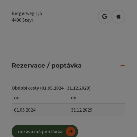
Bergerweg 1/5
Otevřít v Map
Otevřít
4400
Steyr
Rezervace / poptávka
Období cesty (01.05.2024 - 31.12.2029)
od
do
01.05.2024
31.12.2029
nezávazná poptávka