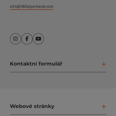
info@360alpenland.com
Instagram
Facebook
YouTube
Kontaktní formulář
Otev
Webové stránky
Web