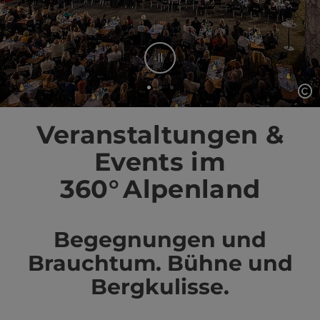
Stop
Copyright öffnen
Element 1 von 3
Veranstaltungen &
Events im
360° Alpenland
Begegnungen und
Brauchtum. Bühne und
Bergkulisse.