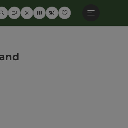
Hauptmenü öffne
Suchen
Webcams
Wetter
Interaktive Karte
360° Panoramen
Merkzettel
land