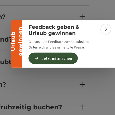
Banner einklappen
n?
Feedback geben &
n
Bann
Urlaub gewinnen
U
r
l
a
u
b
g
e
w
i
n
n
e
and?
Gib uns dein Feedback zum Urlaubsland
Österreich und gewinne tolle Preise.
Jetzt mitmachen
aubt?
n?
frühzeitig buchen?