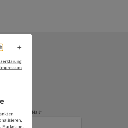
Sprachwahl - Menü öffnen
h
zerklärung
Impressum
frage
re
E-Mail
*
ränkten
onalisieren,
, Marketing,