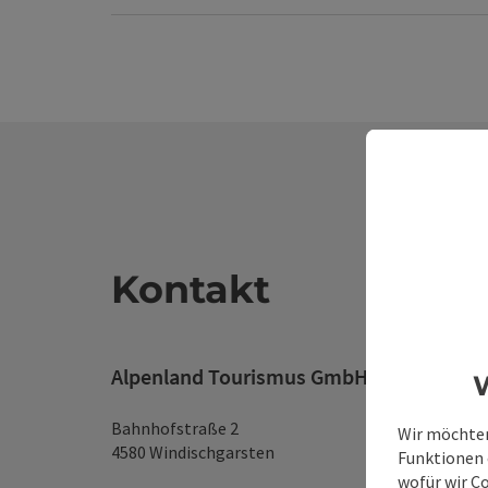
Kontakt
Alpenland Tourismus GmbH
W
Bahnhofstraße 2
Wir möchten
4580 Windischgarsten
Funktionen e
wofür wir C