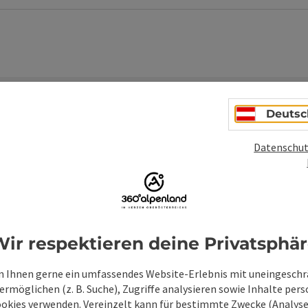
Deutsc
Datenschut
Unverbindliche An
Felder mit
*
sind Pflichtfelder
ir respektieren deine Privatsphä
Vorname
Nachname
 Ihnen gerne ein umfassendes Website-Erlebnis mit uneingesch
rmöglichen (z. B. Suche), Zugriffe analysieren sowie Inhalte pers
ookies verwenden. Vereinzelt kann für bestimmte Zwecke (Analyse