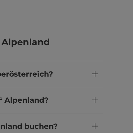
 Alpenland
berösterreich?
0° Alpenland?
enland buchen?