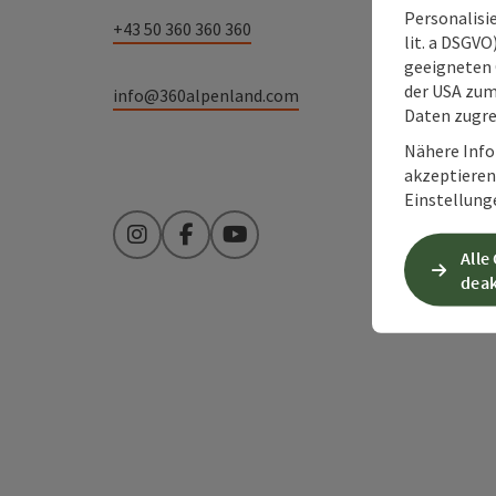
Personalisie
+43 50 360 360 360
lit. a DSGV
geeigneten 
der USA zu
info@360alpenland.com
Daten zugre
Nähere Info
akzeptieren 
Einstellung
Instagram
Facebook
YouTube
Alle
deak