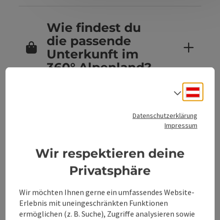
Wie findest du
die passende
Unterkunft im
360° Alpenland?
Deuts
Sprach
Sind Hunde in
Datenschutzerklärung
den
Impressum
Unterkünften im
360° Alpenland
Wir respektieren deine
erlaubt?
Privatsphäre
Wir möchten Ihnen gerne ein umfassendes Website-
Erlebnis mit uneingeschränkten Funktionen
Kannst du
ermöglichen (z. B. Suche), Zugriffe analysieren sowie