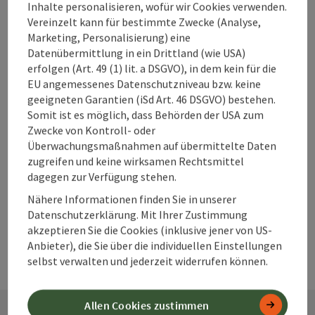
Unterkünfte im
Inhalte personalisieren, wofür wir Cookies verwenden.
360° Alpenland
Vereinzelt kann für bestimmte Zwecke (Analyse,
direkt buchen?
Marketing, Personalisierung) eine
Datenübermittlung in ein Drittland (wie USA)
erfolgen (Art. 49 (1) lit. a DSGVO), in dem kein für die
EU angemessenes Datenschutzniveau bzw. keine
Warum solltest
geeigneten Garantien (iSd Art. 46 DSGVO) bestehen.
Somit ist es möglich, dass Behörden der USA zum
du deine
Zwecke von Kontroll- oder
Unterkunft im
Überwachungsmaßnahmen auf übermittelte Daten
360° Alpenland
zugreifen und keine wirksamen Rechtsmittel
frühzeitig
dagegen zur Verfügung stehen.
buchen?
Nähere Informationen finden Sie in unserer
Datenschutzerklärung. Mit Ihrer Zustimmung
akzeptieren Sie die Cookies (inklusive jener von US-
Anbieter), die Sie über die individuellen Einstellungen
selbst verwalten und jederzeit widerrufen können.
Allen Cookies zustimmen