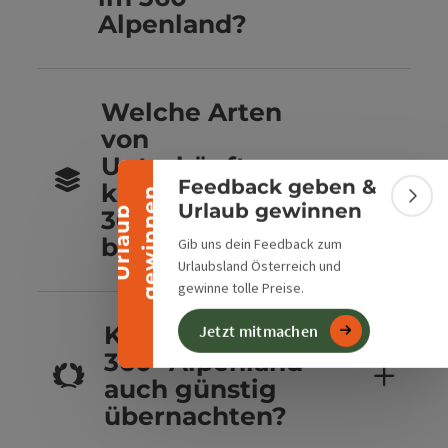
Alpenland?
Banner einklappen
Welche Arten
von
Unterkünften
Feedback geben &
kannst du im
n
Bann
Urlaub gewinnen
U
r
l
a
u
b
g
e
w
i
n
n
e
360° Alpenland
buchen?
Gib uns dein Feedback zum
Urlaubsland Österreich und
gewinne tolle Preise.
Kannst du im
Jetzt mitmachen
360° Alpenland
auch günstig
übernachten?