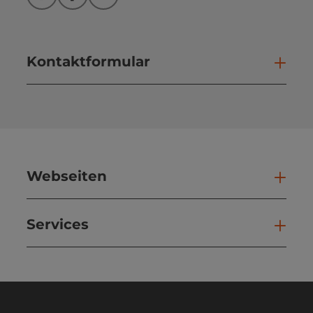
Instagram
Facebook
YouTube
Kontaktformular
Kont
Webseiten
Web
Services
Ser