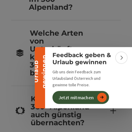
Alpenland?
Banner einklappen
Welche Arten
von
Unterkünften
Feedback geben &
kannst du im
n
Bann
Urlaub gewinnen
U
r
l
a
u
b
g
e
w
i
n
n
e
360° Alpenland
buchen?
Gib uns dein Feedback zum
Urlaubsland Österreich und
gewinne tolle Preise.
Kannst du im
Jetzt mitmachen
360° Alpenland
auch günstig
übernachten?