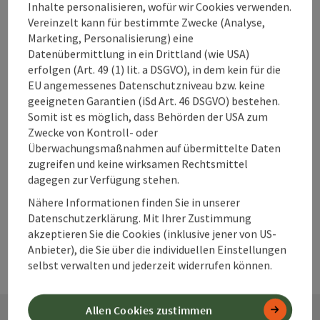
Unterkünfte im
Inhalte personalisieren, wofür wir Cookies verwenden.
360° Alpenland
Vereinzelt kann für bestimmte Zwecke (Analyse,
direkt buchen?
Marketing, Personalisierung) eine
Datenübermittlung in ein Drittland (wie USA)
erfolgen (Art. 49 (1) lit. a DSGVO), in dem kein für die
EU angemessenes Datenschutzniveau bzw. keine
Warum solltest
geeigneten Garantien (iSd Art. 46 DSGVO) bestehen.
Somit ist es möglich, dass Behörden der USA zum
du deine
Zwecke von Kontroll- oder
Unterkunft im
Überwachungsmaßnahmen auf übermittelte Daten
360° Alpenland
zugreifen und keine wirksamen Rechtsmittel
frühzeitig
dagegen zur Verfügung stehen.
buchen?
Nähere Informationen finden Sie in unserer
Datenschutzerklärung. Mit Ihrer Zustimmung
akzeptieren Sie die Cookies (inklusive jener von US-
Anbieter), die Sie über die individuellen Einstellungen
selbst verwalten und jederzeit widerrufen können.
Allen Cookies zustimmen