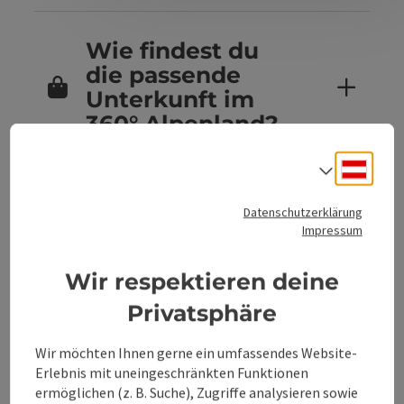
Wie findest du
die passende
Unterkunft im
360° Alpenland?
Deuts
Sprach
Sind Hunde in
Datenschutzerklärung
den
Impressum
Unterkünften im
360° Alpenland
Wir respektieren deine
erlaubt?
Privatsphäre
Wir möchten Ihnen gerne ein umfassendes Website-
Erlebnis mit uneingeschränkten Funktionen
Kannst du
ermöglichen (z. B. Suche), Zugriffe analysieren sowie