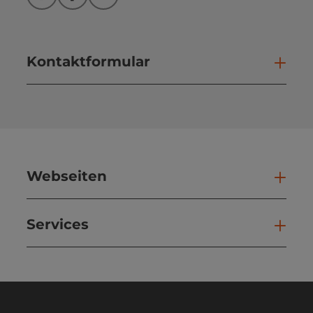
Instagram
Facebook
YouTube
Kontaktformular
Kont
Webseiten
Web
Services
Ser