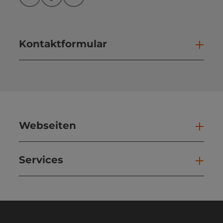
Instagram
Facebook
YouTube
Kontaktformular
Kont
Webseiten
Web
Services
Ser