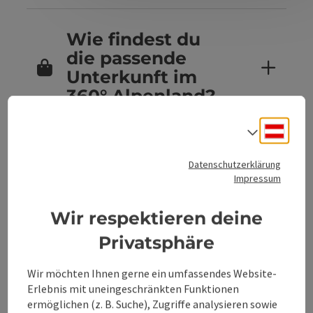
Wie findest du
die passende
Unterkunft im
360° Alpenland?
Deuts
Sprach
Sind Hunde in
Datenschutzerklärung
den
Impressum
Unterkünften im
360° Alpenland
Wir respektieren deine
erlaubt?
Privatsphäre
Wir möchten Ihnen gerne ein umfassendes Website-
Erlebnis mit uneingeschränkten Funktionen
Kannst du
ermöglichen (z. B. Suche), Zugriffe analysieren sowie