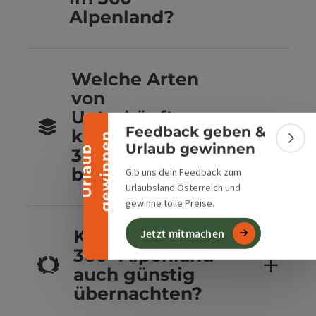
Alpenland?
Banner einklappen
Welche Arten
von
Unterkünften
Feedback geben &
kannst du im
n
Bann
Urlaub gewinnen
U
r
l
a
u
b
g
e
w
i
n
n
e
360° Alpenland
buchen?
Gib uns dein Feedback zum
Urlaubsland Österreich und
gewinne tolle Preise.
Kannst du im
Jetzt mitmachen
360° Alpenland
auch günstig
übernachten?