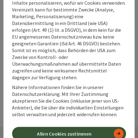
Unterkünfte im
Inhalte personalisieren, wofür wir Cookies verwenden.
360° Alpenland
Vereinzelt kann für bestimmte Zwecke (Analyse,
direkt buchen?
Marketing, Personalisierung) eine
Datenübermittlung in ein Drittland (wie USA)
erfolgen (Art. 49 (1) lit. a DSGVO), in dem kein für die
EU angemessenes Datenschutzniveau bzw. keine
Warum solltest
geeigneten Garantien (iSd Art. 46 DSGVO) bestehen.
Somit ist es möglich, dass Behörden der USA zum
du deine
Zwecke von Kontroll- oder
Unterkunft im
Überwachungsmaßnahmen auf übermittelte Daten
360° Alpenland
zugreifen und keine wirksamen Rechtsmittel
frühzeitig
dagegen zur Verfügung stehen.
buchen?
Nähere Informationen finden Sie in unserer
Datenschutzerklärung. Mit Ihrer Zustimmung
akzeptieren Sie die Cookies (inklusive jener von US-
Anbieter), die Sie über die individuellen Einstellungen
selbst verwalten und jederzeit widerrufen können.
Allen Cookies zustimmen