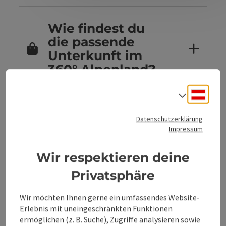
Wie findest du
die passende
Unterkunft im
360° Alpenland?
Deuts
Sprach
Sind Hunde in
Datenschutzerklärung
den
Impressum
Unterkünften im
360° Alpenland
Wir respektieren deine
erlaubt?
Privatsphäre
Wir möchten Ihnen gerne ein umfassendes Website-
Erlebnis mit uneingeschränkten Funktionen
Kannst du
ermöglichen (z. B. Suche), Zugriffe analysieren sowie