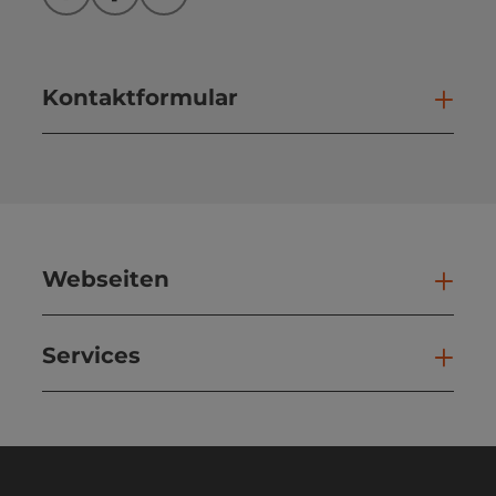
Instagram
Facebook
YouTube
Kontaktformular
Kont
Webseiten
Web
Services
Ser