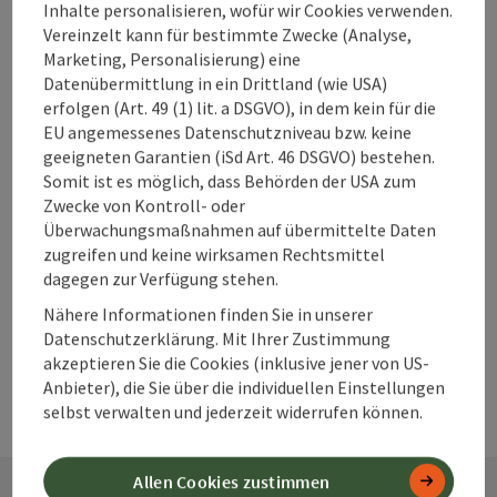
Unterkünfte im
Inhalte personalisieren, wofür wir Cookies verwenden.
360° Alpenland
Vereinzelt kann für bestimmte Zwecke (Analyse,
direkt buchen?
Marketing, Personalisierung) eine
Datenübermittlung in ein Drittland (wie USA)
erfolgen (Art. 49 (1) lit. a DSGVO), in dem kein für die
EU angemessenes Datenschutzniveau bzw. keine
Warum solltest
geeigneten Garantien (iSd Art. 46 DSGVO) bestehen.
Somit ist es möglich, dass Behörden der USA zum
du deine
Zwecke von Kontroll- oder
Unterkunft im
Überwachungsmaßnahmen auf übermittelte Daten
360° Alpenland
zugreifen und keine wirksamen Rechtsmittel
frühzeitig
dagegen zur Verfügung stehen.
buchen?
Nähere Informationen finden Sie in unserer
Datenschutzerklärung. Mit Ihrer Zustimmung
akzeptieren Sie die Cookies (inklusive jener von US-
Anbieter), die Sie über die individuellen Einstellungen
selbst verwalten und jederzeit widerrufen können.
Allen Cookies zustimmen