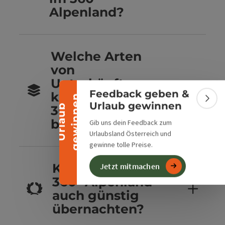
Alpenland?
Banner einklappen
Welche Arten
von
Unterkünften
Feedback geben &
kannst du im
n
Bann
Urlaub gewinnen
U
r
l
a
u
b
g
e
w
i
n
n
e
360° Alpenland
buchen?
Gib uns dein Feedback zum
Urlaubsland Österreich und
gewinne tolle Preise.
Kannst du im
Jetzt mitmachen
360° Alpenland
auch günstig
übernachten?