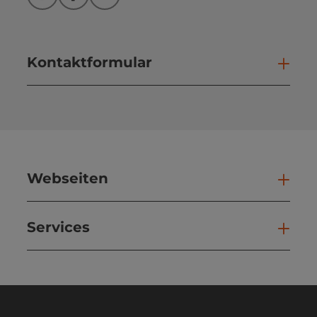
Instagram
Facebook
YouTube
Kontaktformular
Kont
Webseiten
Web
Services
Ser