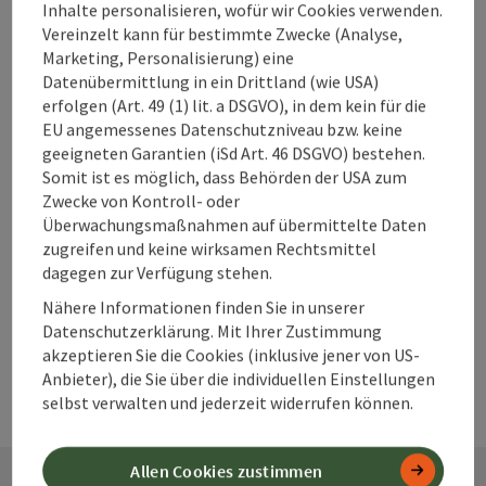
Unterkünfte im
Inhalte personalisieren, wofür wir Cookies verwenden.
360° Alpenland
Vereinzelt kann für bestimmte Zwecke (Analyse,
direkt buchen?
Marketing, Personalisierung) eine
Datenübermittlung in ein Drittland (wie USA)
erfolgen (Art. 49 (1) lit. a DSGVO), in dem kein für die
EU angemessenes Datenschutzniveau bzw. keine
Warum solltest
geeigneten Garantien (iSd Art. 46 DSGVO) bestehen.
Somit ist es möglich, dass Behörden der USA zum
du deine
Zwecke von Kontroll- oder
Unterkunft im
Überwachungsmaßnahmen auf übermittelte Daten
360° Alpenland
zugreifen und keine wirksamen Rechtsmittel
frühzeitig
dagegen zur Verfügung stehen.
buchen?
Nähere Informationen finden Sie in unserer
Datenschutzerklärung. Mit Ihrer Zustimmung
akzeptieren Sie die Cookies (inklusive jener von US-
Anbieter), die Sie über die individuellen Einstellungen
selbst verwalten und jederzeit widerrufen können.
Allen Cookies zustimmen