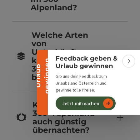
Alpenland?
Banner einklappen
Welche Arten
von
Unterkünften
Feedback geben &
kannst du im
n
Bann
Urlaub gewinnen
U
r
l
a
u
b
g
e
w
i
n
n
e
360° Alpenland
buchen?
Gib uns dein Feedback zum
Urlaubsland Österreich und
gewinne tolle Preise.
Kannst du im
Jetzt mitmachen
360° Alpenland
auch günstig
übernachten?