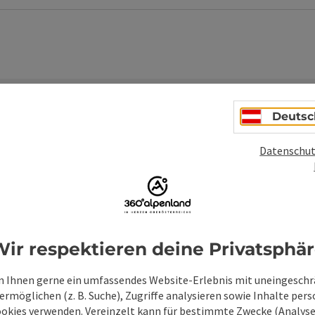
Deutsc
Datenschut
Unverbindliche An
Felder mit
*
sind Pflichtfelder
ir respektieren deine Privatsphä
Vorname
Nachname
 Ihnen gerne ein umfassendes Website-Erlebnis mit uneingesch
rmöglichen (z. B. Suche), Zugriffe analysieren sowie Inhalte pers
ookies verwenden. Vereinzelt kann für bestimmte Zwecke (Analyse