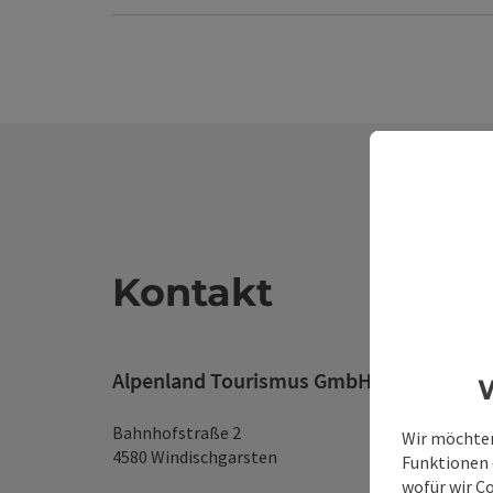
Kontakt
Alpenland Tourismus GmbH
W
Bahnhofstraße 2
Wir möchten
4580 Windischgarsten
Funktionen e
wofür wir C