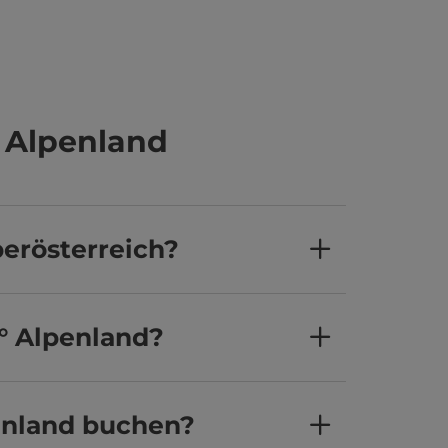
 Alpenland
berösterreich?
0° Alpenland?
enland buchen?