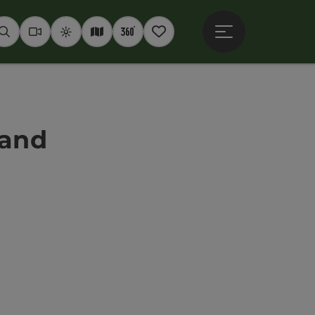
Hauptmenü öffne
Suchen
Webcams
Wetter
Interaktive Karte
360° Panoramen
Merkzettel
land