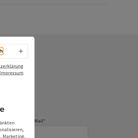
Sprachwahl - Menü öffnen
h
zerklärung
Impressum
frage
re
E-Mail
*
ränkten
onalisieren,
, Marketing,