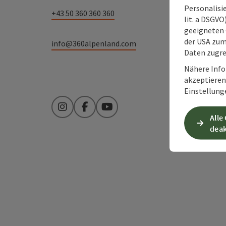
Personalisie
+43 50 360 360 360
lit. a DSGV
geeigneten 
der USA zu
info@360alpenland.com
Daten zugre
Nähere Info
akzeptieren 
Einstellung
Instagram
Facebook
YouTube
Alle
deak