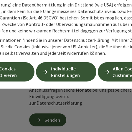
rung) eine Datenübermittlung in ein Drittland (wie USA) erfolgen (
Unverbindliche Anfrage
*
O), in dem kein für die EU angemessenes Datenschutzniveau bzw. ke
Garantien (iSd Art. 46 DSGVO) bestehen. Somit ist es möglich, da
m Zwecke von Kontroll- oder Überwachungsmaßnahmen auf überm
ifen und keine wirksamen Rechtsmittel dagegen zur Verfügung s
rmationen finden Sie in unserer Datenschutzerklärung. Mit Ihre
Zum Schutz vor Spam wird Google reCAPTCHA
Sie die Cookies (inklusive jener von US-Anbieter), die Sie über die 
personenbezogene Daten (z. B. die IP-Adresse
en selbst verwalten und jederzeit widerrufen können.
Absenden des Formulars werden die dafür erfor
ist eine Kontaktaufnahme jederzeit per E-Ma
 Cookies
Individuelle
Allen Co
tivieren
Einstellungen
zustimm
Wenn Sie per Formular auf der Website oder per E
Ihre angegebenen Daten zwecks Bearbeitung der An
Anschlussfragen sechs Monate bei uns gespeichert.
Einwilligung weiter.
zur Datenschutzerklärung
Senden