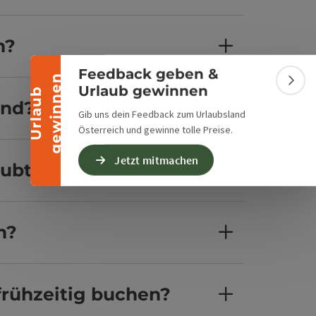
Banner einklappen
n?
Feedback geben &
n
Bann
Urlaub gewinnen
U
r
l
a
u
b
g
e
w
i
n
n
e
and?
Gib uns dein Feedback zum Urlaubsland
Österreich und gewinne tolle Preise.
Jetzt mitmachen
aubt?
n?
frühzeitig buchen?