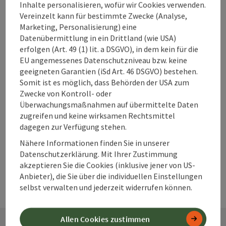
Unterkünfte im
Inhalte personalisieren, wofür wir Cookies verwenden.
360° Alpenland
Vereinzelt kann für bestimmte Zwecke (Analyse,
direkt buchen?
Marketing, Personalisierung) eine
Datenübermittlung in ein Drittland (wie USA)
erfolgen (Art. 49 (1) lit. a DSGVO), in dem kein für die
EU angemessenes Datenschutzniveau bzw. keine
Warum solltest
geeigneten Garantien (iSd Art. 46 DSGVO) bestehen.
Somit ist es möglich, dass Behörden der USA zum
du deine
Zwecke von Kontroll- oder
Unterkunft im
Überwachungsmaßnahmen auf übermittelte Daten
360° Alpenland
zugreifen und keine wirksamen Rechtsmittel
frühzeitig
dagegen zur Verfügung stehen.
buchen?
Nähere Informationen finden Sie in unserer
Datenschutzerklärung. Mit Ihrer Zustimmung
akzeptieren Sie die Cookies (inklusive jener von US-
Anbieter), die Sie über die individuellen Einstellungen
selbst verwalten und jederzeit widerrufen können.
Allen Cookies zustimmen