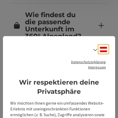
Wie findest du
die passende
Unterkunft im
360° Alpenland?
Deuts
Sprach
Sind Hunde in
Datenschutzerklärung
den
Impressum
Unterkünften im
360° Alpenland
Wir respektieren deine
erlaubt?
Privatsphäre
Wir möchten Ihnen gerne ein umfassendes Website-
Erlebnis mit uneingeschränkten Funktionen
Kannst du
ermöglichen (z. B. Suche), Zugriffe analysieren sowie