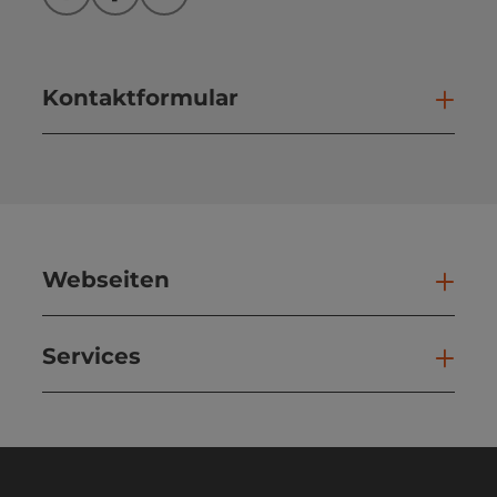
Instagram
Facebook
YouTube
Kontaktformular
Kont
Webseiten
Web
Services
Ser