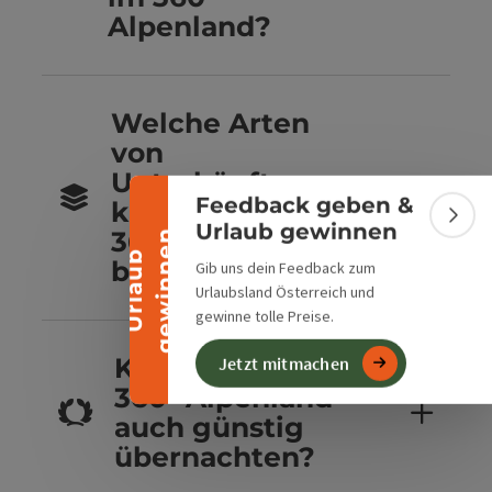
Alpenland?
Banner einklappen
Welche Arten
von
Unterkünften
Feedback geben &
kannst du im
Bann
Urlaub gewinnen
360° Alpenland
n
U
r
l
a
u
b
g
e
w
i
n
n
e
buchen?
Gib uns dein Feedback zum
Urlaubsland Österreich und
gewinne tolle Preise.
Kannst du im
Jetzt mitmachen
360° Alpenland
auch günstig
übernachten?