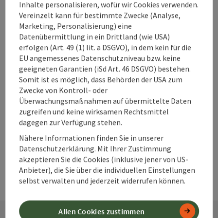
Unterkünfte im
Inhalte personalisieren, wofür wir Cookies verwenden.
360° Alpenland
Vereinzelt kann für bestimmte Zwecke (Analyse,
direkt buchen?
Marketing, Personalisierung) eine
Datenübermittlung in ein Drittland (wie USA)
erfolgen (Art. 49 (1) lit. a DSGVO), in dem kein für die
EU angemessenes Datenschutzniveau bzw. keine
Warum solltest
geeigneten Garantien (iSd Art. 46 DSGVO) bestehen.
Somit ist es möglich, dass Behörden der USA zum
du deine
Zwecke von Kontroll- oder
Unterkunft im
Überwachungsmaßnahmen auf übermittelte Daten
360° Alpenland
zugreifen und keine wirksamen Rechtsmittel
frühzeitig
dagegen zur Verfügung stehen.
buchen?
Nähere Informationen finden Sie in unserer
Datenschutzerklärung. Mit Ihrer Zustimmung
akzeptieren Sie die Cookies (inklusive jener von US-
Anbieter), die Sie über die individuellen Einstellungen
selbst verwalten und jederzeit widerrufen können.
Allen Cookies zustimmen