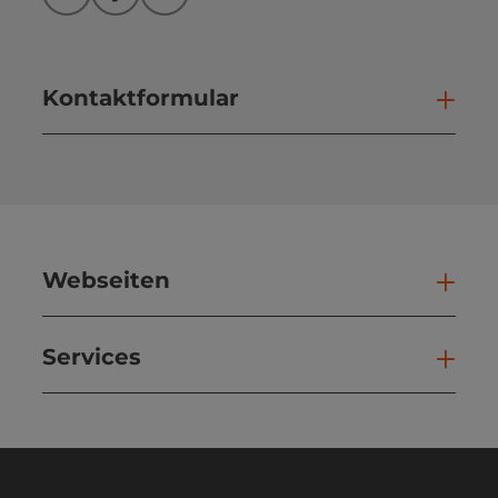
Instagram
Facebook
YouTube
Kontaktformular
Kont
Webseiten
Web
Services
Ser