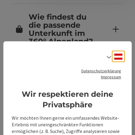
Wie findest du
die passende
Unterkunft im
360° Alpenland?
Deuts
Sprach
Sind Hunde in
Datenschutzerklärung
den
Impressum
Unterkünften im
360° Alpenland
Wir respektieren deine
erlaubt?
Privatsphäre
Wir möchten Ihnen gerne ein umfassendes Website-
Erlebnis mit uneingeschränkten Funktionen
Kannst du
ermöglichen (z. B. Suche), Zugriffe analysieren sowie