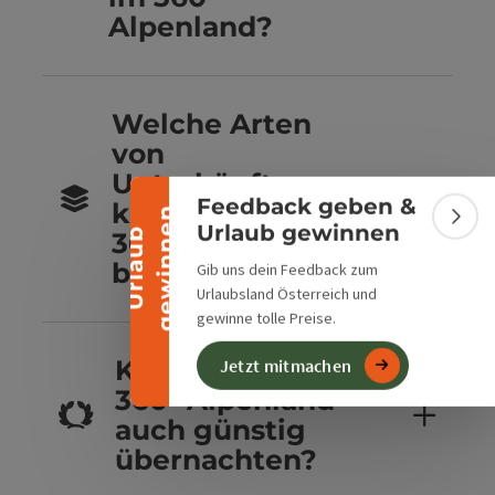
Alpenland?
Banner einklappen
Welche Arten
von
Unterkünften
Feedback geben &
kannst du im
n
Bann
Urlaub gewinnen
U
r
l
a
u
b
g
e
w
i
n
n
e
360° Alpenland
buchen?
Gib uns dein Feedback zum
Urlaubsland Österreich und
gewinne tolle Preise.
Kannst du im
Jetzt mitmachen
360° Alpenland
auch günstig
übernachten?