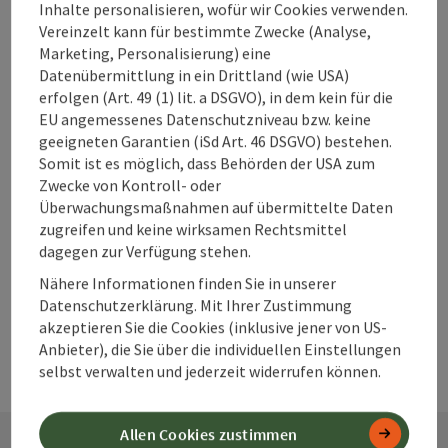
Unterkünfte im
Inhalte personalisieren, wofür wir Cookies verwenden.
360° Alpenland
Vereinzelt kann für bestimmte Zwecke (Analyse,
direkt buchen?
Marketing, Personalisierung) eine
Datenübermittlung in ein Drittland (wie USA)
erfolgen (Art. 49 (1) lit. a DSGVO), in dem kein für die
EU angemessenes Datenschutzniveau bzw. keine
Warum solltest
geeigneten Garantien (iSd Art. 46 DSGVO) bestehen.
Somit ist es möglich, dass Behörden der USA zum
du deine
Zwecke von Kontroll- oder
Unterkunft im
Überwachungsmaßnahmen auf übermittelte Daten
360° Alpenland
zugreifen und keine wirksamen Rechtsmittel
frühzeitig
dagegen zur Verfügung stehen.
buchen?
Nähere Informationen finden Sie in unserer
Datenschutzerklärung. Mit Ihrer Zustimmung
akzeptieren Sie die Cookies (inklusive jener von US-
Anbieter), die Sie über die individuellen Einstellungen
selbst verwalten und jederzeit widerrufen können.
Allen Cookies zustimmen