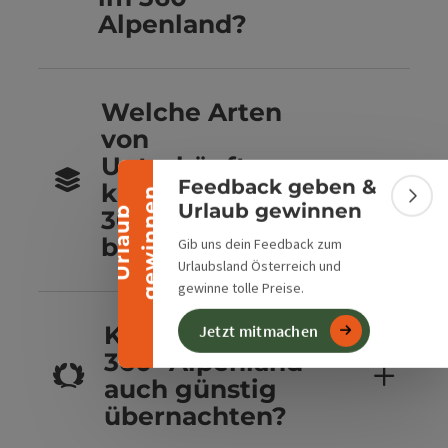
Alpenland?
Banner einklappen
Welche Arten
von
Unterkünften
Feedback geben &
kannst du im
n
Bann
Urlaub gewinnen
U
r
l
a
u
b
g
e
w
i
n
n
e
360° Alpenland
buchen?
Gib uns dein Feedback zum
Urlaubsland Österreich und
gewinne tolle Preise.
Kannst du im
Jetzt mitmachen
360° Alpenland
auch günstig
übernachten?