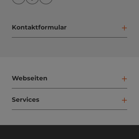
Instagram
Facebook
YouTube
Kontaktformular
Kont
Webseiten
Web
Services
Ser