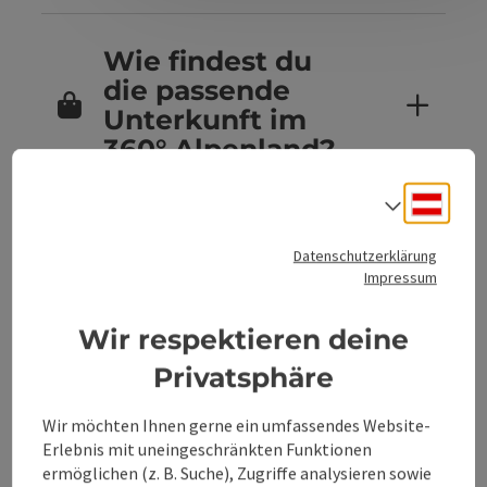
Wie findest du
die passende
Unterkunft im
360° Alpenland?
Deuts
Sprach
Sind Hunde in
Datenschutzerklärung
den
Impressum
Unterkünften im
360° Alpenland
Wir respektieren deine
erlaubt?
Privatsphäre
Wir möchten Ihnen gerne ein umfassendes Website-
Erlebnis mit uneingeschränkten Funktionen
Kannst du
ermöglichen (z. B. Suche), Zugriffe analysieren sowie