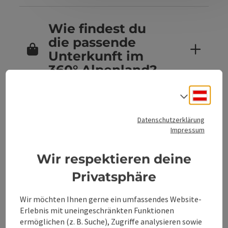
Wie findest du
die passende
Unterkunft im
360° Alpenland?
Deuts
Sprach
Sind Hunde in
Datenschutzerklärung
den
Impressum
Unterkünften im
360° Alpenland
Wir respektieren deine
erlaubt?
Privatsphäre
Wir möchten Ihnen gerne ein umfassendes Website-
Erlebnis mit uneingeschränkten Funktionen
Kannst du
ermöglichen (z. B. Suche), Zugriffe analysieren sowie