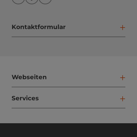
Instagram
Facebook
YouTube
Kontaktformular
Kont
Webseiten
Web
Services
Ser