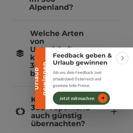
Alpenland?
Banner einklappen
Welche Arten
von
Unterkünften
Feedback geben &
kannst du im
Bann
Urlaub gewinnen
360° Alpenland
n
U
r
l
a
u
b
g
e
w
i
n
n
e
buchen?
Gib uns dein Feedback zum
Urlaubsland Österreich und
gewinne tolle Preise.
Kannst du im
Jetzt mitmachen
360° Alpenland
auch günstig
übernachten?