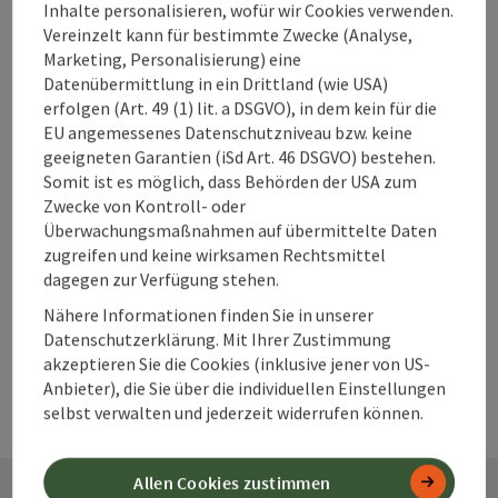
Unterkünfte im
Inhalte personalisieren, wofür wir Cookies verwenden.
360° Alpenland
Vereinzelt kann für bestimmte Zwecke (Analyse,
direkt buchen?
Marketing, Personalisierung) eine
Datenübermittlung in ein Drittland (wie USA)
erfolgen (Art. 49 (1) lit. a DSGVO), in dem kein für die
EU angemessenes Datenschutzniveau bzw. keine
Warum solltest
geeigneten Garantien (iSd Art. 46 DSGVO) bestehen.
Somit ist es möglich, dass Behörden der USA zum
du deine
Zwecke von Kontroll- oder
Unterkunft im
Überwachungsmaßnahmen auf übermittelte Daten
360° Alpenland
zugreifen und keine wirksamen Rechtsmittel
frühzeitig
dagegen zur Verfügung stehen.
buchen?
Nähere Informationen finden Sie in unserer
Datenschutzerklärung. Mit Ihrer Zustimmung
akzeptieren Sie die Cookies (inklusive jener von US-
Anbieter), die Sie über die individuellen Einstellungen
selbst verwalten und jederzeit widerrufen können.
Allen Cookies zustimmen