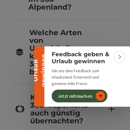
Alpenland?
Banner einklappen
Welche Arten
von
Unterkünften
Feedback geben &
kannst du im
n
Bann
Urlaub gewinnen
U
r
l
a
u
b
g
e
w
i
n
n
e
360° Alpenland
buchen?
Gib uns dein Feedback zum
Urlaubsland Österreich und
gewinne tolle Preise.
Kannst du im
Jetzt mitmachen
360° Alpenland
auch günstig
übernachten?