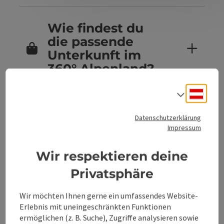
Wie findest du
die passende
Unterkunft im
360° Alpenland?
Deuts
Sprach
Sind Hunde in
Datenschutzerklärung
den
Impressum
Unterkünften im
360° Alpenland
Wir respektieren deine
erlaubt?
Privatsphäre
Wir möchten Ihnen gerne ein umfassendes Website-
Erlebnis mit uneingeschränkten Funktionen
Kannst du
ermöglichen (z. B. Suche), Zugriffe analysieren sowie