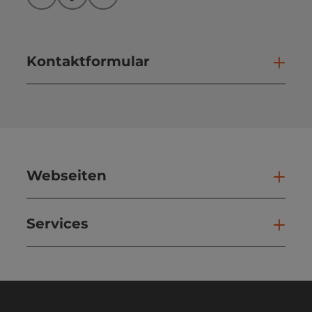
Instagram
Facebook
YouTube
Kontaktformular
Kont
Webseiten
Web
Services
Ser