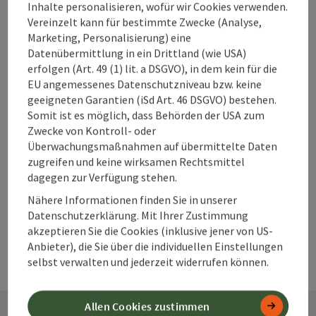
Unterkünfte im
Inhalte personalisieren, wofür wir Cookies verwenden.
360° Alpenland
Vereinzelt kann für bestimmte Zwecke (Analyse,
direkt buchen?
Marketing, Personalisierung) eine
Datenübermittlung in ein Drittland (wie USA)
erfolgen (Art. 49 (1) lit. a DSGVO), in dem kein für die
EU angemessenes Datenschutzniveau bzw. keine
Warum solltest
geeigneten Garantien (iSd Art. 46 DSGVO) bestehen.
Somit ist es möglich, dass Behörden der USA zum
du deine
Zwecke von Kontroll- oder
Unterkunft im
Überwachungsmaßnahmen auf übermittelte Daten
360° Alpenland
zugreifen und keine wirksamen Rechtsmittel
frühzeitig
dagegen zur Verfügung stehen.
buchen?
Nähere Informationen finden Sie in unserer
Datenschutzerklärung. Mit Ihrer Zustimmung
akzeptieren Sie die Cookies (inklusive jener von US-
Anbieter), die Sie über die individuellen Einstellungen
selbst verwalten und jederzeit widerrufen können.
Allen Cookies zustimmen