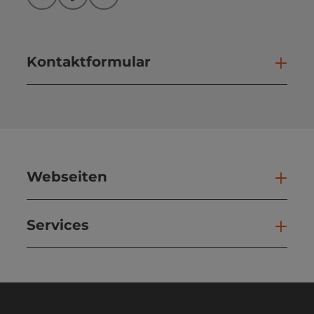
Instagram
Facebook
YouTube
Kontaktformular
Kont
Webseiten
Web
Services
Ser