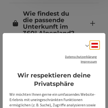
Wie findest du
die passende
Unterkunft im
360° Alpenland?
Deuts
Sprach
Sind Hunde in
Datenschutzerklärung
den
Impressum
Unterkünften im
360° Alpenland
Wir respektieren deine
erlaubt?
Privatsphäre
Wir möchten Ihnen gerne ein umfassendes Website-
Erlebnis mit uneingeschränkten Funktionen
Kannst du
ermöglichen (z. B. Suche), Zugriffe analysieren sowie