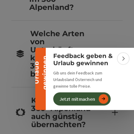
Alpenland?
Banner einklappen
Welche Arten
von
Unterkünften
Feedback geben &
kannst du im
n
Bann
Urlaub gewinnen
U
r
l
a
u
b
g
e
w
i
n
n
e
360° Alpenland
buchen?
Gib uns dein Feedback zum
Urlaubsland Österreich und
gewinne tolle Preise.
Kannst du im
Jetzt mitmachen
360° Alpenland
auch günstig
übernachten?