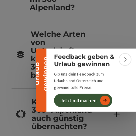
Alpenland?
Banner einklappen
Welche Arten
von
Unterkünften
Feedback geben &
kannst du im
n
Bann
Urlaub gewinnen
U
r
l
a
u
b
g
e
w
i
n
n
e
360° Alpenland
buchen?
Gib uns dein Feedback zum
Urlaubsland Österreich und
gewinne tolle Preise.
Kannst du im
Jetzt mitmachen
360° Alpenland
auch günstig
übernachten?