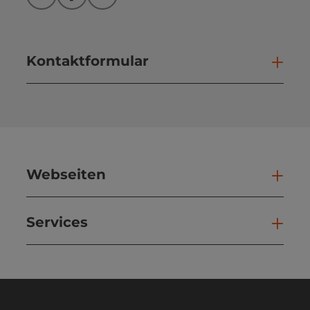
Instagram
Facebook
YouTube
Kontaktformular
Kont
Webseiten
Web
Services
Ser