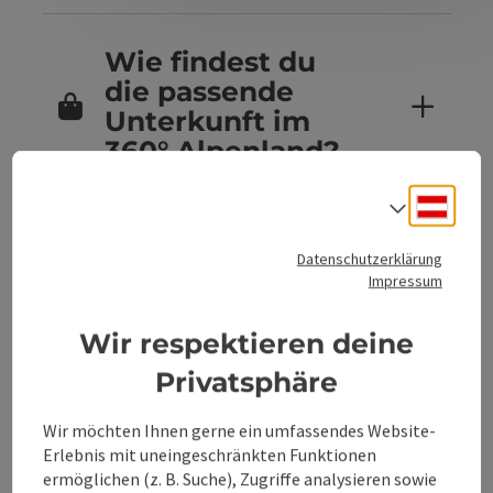
Wie findest du
die passende
Unterkunft im
360° Alpenland?
Deuts
Sprach
Sind Hunde in
Datenschutzerklärung
den
Impressum
Unterkünften im
360° Alpenland
Wir respektieren deine
erlaubt?
Privatsphäre
Wir möchten Ihnen gerne ein umfassendes Website-
Erlebnis mit uneingeschränkten Funktionen
Kannst du
ermöglichen (z. B. Suche), Zugriffe analysieren sowie