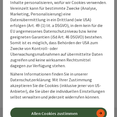
Unterkünfte im
Inhalte personalisieren, wofür wir Cookies verwenden.
360° Alpenland
Vereinzelt kann für bestimmte Zwecke (Analyse,
direkt buchen?
Marketing, Personalisierung) eine
Datenübermittlung in ein Drittland (wie USA)
erfolgen (Art. 49 (1) lit. a DSGVO), in dem kein für die
EU angemessenes Datenschutzniveau bzw. keine
Warum solltest
geeigneten Garantien (iSd Art. 46 DSGVO) bestehen.
Somit ist es möglich, dass Behörden der USA zum
du deine
Zwecke von Kontroll- oder
Unterkunft im
Überwachungsmaßnahmen auf übermittelte Daten
360° Alpenland
zugreifen und keine wirksamen Rechtsmittel
frühzeitig
dagegen zur Verfügung stehen.
buchen?
Nähere Informationen finden Sie in unserer
Datenschutzerklärung. Mit Ihrer Zustimmung
akzeptieren Sie die Cookies (inklusive jener von US-
Anbieter), die Sie über die individuellen Einstellungen
selbst verwalten und jederzeit widerrufen können.
Allen Cookies zustimmen