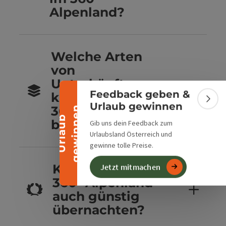
Alpenland?
Banner einklappen
Welche Arten
von
Unterkünften
Feedback geben &
kannst du im
Bann
Urlaub gewinnen
360° Alpenland
n
U
r
l
a
u
b
g
e
w
i
n
n
e
buchen?
Gib uns dein Feedback zum
Urlaubsland Österreich und
gewinne tolle Preise.
Kannst du im
Jetzt mitmachen
360° Alpenland
auch günstig
übernachten?