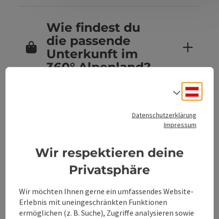
Wie findest du
die passende
Unterkunft im
360° Alpenland?
Deuts
Sprach
Sind Hunde in
Datenschutzerklärung
den
Impressum
Unterkünften im
360° Alpenland
Wir respektieren deine
erlaubt?
Privatsphäre
Wir möchten Ihnen gerne ein umfassendes Website-
Erlebnis mit uneingeschränkten Funktionen
Kannst du
ermöglichen (z. B. Suche), Zugriffe analysieren sowie