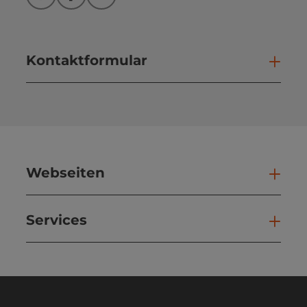
Instagram
Facebook
YouTube
Kontaktformular
Kont
Webseiten
Web
Services
Ser