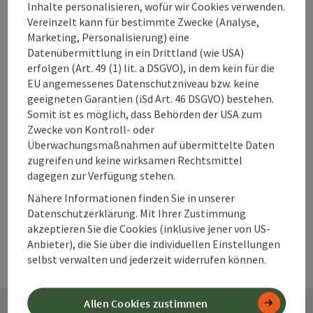
Unterkünfte im
Inhalte personalisieren, wofür wir Cookies verwenden.
360° Alpenland
Vereinzelt kann für bestimmte Zwecke (Analyse,
direkt buchen?
Marketing, Personalisierung) eine
Datenübermittlung in ein Drittland (wie USA)
erfolgen (Art. 49 (1) lit. a DSGVO), in dem kein für die
EU angemessenes Datenschutzniveau bzw. keine
Warum solltest
geeigneten Garantien (iSd Art. 46 DSGVO) bestehen.
Somit ist es möglich, dass Behörden der USA zum
du deine
Zwecke von Kontroll- oder
Unterkunft im
Überwachungsmaßnahmen auf übermittelte Daten
360° Alpenland
zugreifen und keine wirksamen Rechtsmittel
frühzeitig
dagegen zur Verfügung stehen.
buchen?
Nähere Informationen finden Sie in unserer
Datenschutzerklärung. Mit Ihrer Zustimmung
akzeptieren Sie die Cookies (inklusive jener von US-
Anbieter), die Sie über die individuellen Einstellungen
selbst verwalten und jederzeit widerrufen können.
Allen Cookies zustimmen