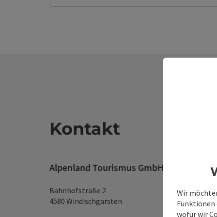
Kontakt
Alpenland Tourismus GmbH
W
Bahnhofstraße 2
Wir möchten
4580 Windischgarsten
Funktionen e
wofür wir C