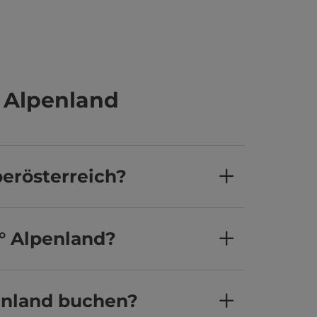
 Alpenland
berösterreich?
0° Alpenland?
enland buchen?