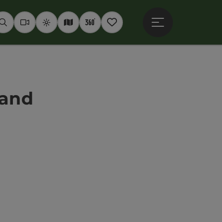
Hauptmenü öffne
Suchen
Webcams
Wetter
Interaktive Karte
360° Panoramen
Merkzettel
land