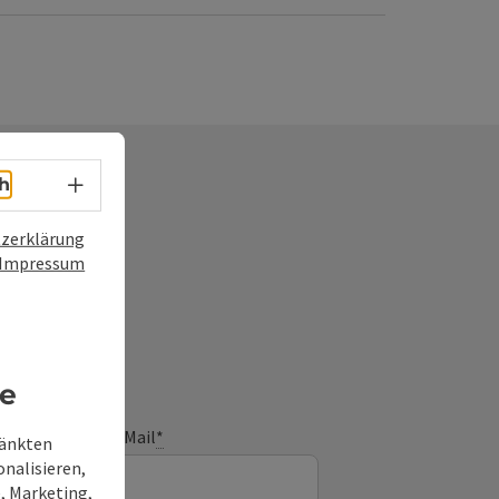
Sprachwahl - Menü öffnen
h
zerklärung
Impressum
frage
re
E-Mail
*
ränkten
onalisieren,
, Marketing,