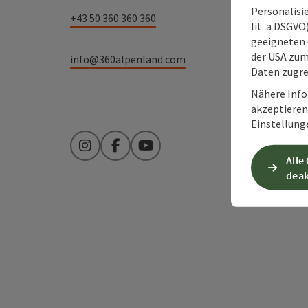
Personalisie
+43 50 360 360 360
lit. a DSGV
geeigneten 
der USA zu
info@360alpenland.com
Daten zugre
Nähere Info
akzeptieren 
Einstellung
Instagram
Facebook
YouTube
Alle
deak