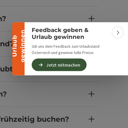
Banner einklappen
n?
Feedback geben &
n
Bann
Urlaub gewinnen
U
r
l
a
u
b
g
e
w
i
n
n
e
and?
Gib uns dein Feedback zum Urlaubsland
Österreich und gewinne tolle Preise.
Jetzt mitmachen
aubt?
n?
frühzeitig buchen?