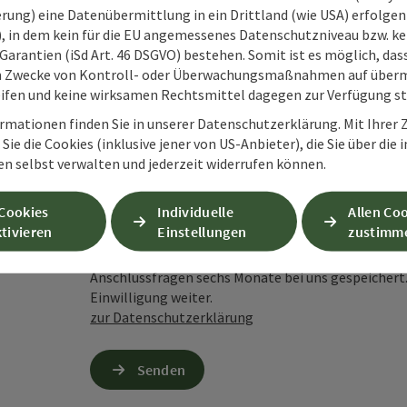
rung) eine Datenübermittlung in ein Drittland (wie USA) erfolgen (
Unverbindliche Anfrage
*
O), in dem kein für die EU angemessenes Datenschutzniveau bzw. ke
Garantien (iSd Art. 46 DSGVO) bestehen. Somit ist es möglich, da
m Zwecke von Kontroll- oder Überwachungsmaßnahmen auf überm
ifen und keine wirksamen Rechtsmittel dagegen zur Verfügung s
rmationen finden Sie in unserer Datenschutzerklärung. Mit Ihre
Zum Schutz vor Spam wird Google reCAPTCHA
Sie die Cookies (inklusive jener von US-Anbieter), die Sie über die 
personenbezogene Daten (z. B. die IP-Adresse
en selbst verwalten und jederzeit widerrufen können.
Absenden des Formulars werden die dafür erfor
ist eine Kontaktaufnahme jederzeit per E-Ma
 Cookies
Individuelle
Allen Co
tivieren
Einstellungen
zustimm
Wenn Sie per Formular auf der Website oder per E
Ihre angegebenen Daten zwecks Bearbeitung der An
Anschlussfragen sechs Monate bei uns gespeichert.
Einwilligung weiter.
zur Datenschutzerklärung
Senden