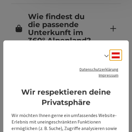
Wie findest du
die passende
Unterkunft im
360° Alpenland?
Deuts
Sprach
Sind Hunde in
Datenschutzerklärung
den
Impressum
Unterkünften im
360° Alpenland
Wir respektieren deine
erlaubt?
Privatsphäre
Wir möchten Ihnen gerne ein umfassendes Website-
Erlebnis mit uneingeschränkten Funktionen
Kannst du
ermöglichen (z. B. Suche), Zugriffe analysieren sowie