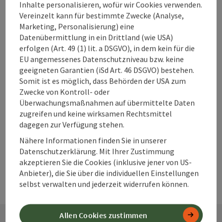
Unterkünfte im
Inhalte personalisieren, wofür wir Cookies verwenden.
360° Alpenland
Vereinzelt kann für bestimmte Zwecke (Analyse,
direkt buchen?
Marketing, Personalisierung) eine
Datenübermittlung in ein Drittland (wie USA)
erfolgen (Art. 49 (1) lit. a DSGVO), in dem kein für die
EU angemessenes Datenschutzniveau bzw. keine
Warum solltest
geeigneten Garantien (iSd Art. 46 DSGVO) bestehen.
Somit ist es möglich, dass Behörden der USA zum
du deine
Zwecke von Kontroll- oder
Unterkunft im
Überwachungsmaßnahmen auf übermittelte Daten
360° Alpenland
zugreifen und keine wirksamen Rechtsmittel
frühzeitig
dagegen zur Verfügung stehen.
buchen?
Nähere Informationen finden Sie in unserer
Datenschutzerklärung. Mit Ihrer Zustimmung
akzeptieren Sie die Cookies (inklusive jener von US-
Anbieter), die Sie über die individuellen Einstellungen
selbst verwalten und jederzeit widerrufen können.
Allen Cookies zustimmen