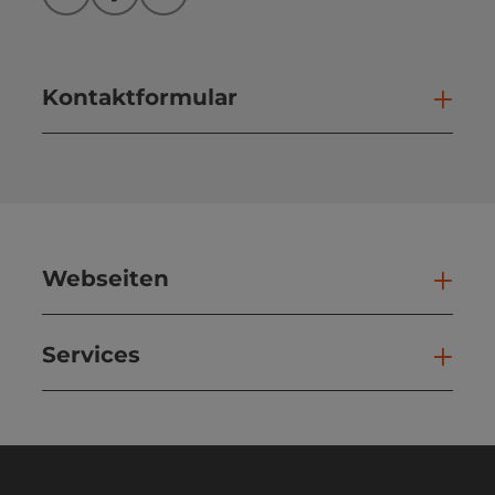
Instagram
Facebook
YouTube
Kontaktformular
Kont
Webseiten
Web
Services
Ser