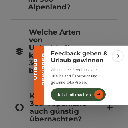
Alpenland?
Banner einklappen
Welche Arten
von
Unterkünften
Feedback geben &
kannst du im
n
Bann
Urlaub gewinnen
U
r
l
a
u
b
g
e
w
i
n
n
e
360° Alpenland
buchen?
Gib uns dein Feedback zum
Urlaubsland Österreich und
gewinne tolle Preise.
Kannst du im
Jetzt mitmachen
360° Alpenland
auch günstig
übernachten?