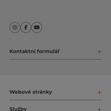
Instagram
Facebook
YouTube
Kontaktní formulář
Otev
Webové stránky
Web
Služby
Slu