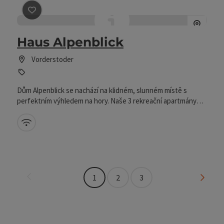
Označit příspěvek
: Haus Alpenblick
Haus Alpenblick
Vorderstoder
Dům Alpenblick se nachází na klidném, slunném místě s
perfektním výhledem na hory. Naše 3 rekreační apartmány
jsou plně vybavené.
W-LAN (zdarma)
na další stranu
na př
1
2
3