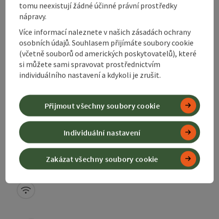
tomu neexistují žádné účinné právní prostředky
nápravy.
Vítejte na dítě a děti Farm Zamsegg v Vorderstoder!
Více informací naleznete v našich zásadách ochrany
osobních údajů. Souhlasem přijímáte soubory cookie
(včetně souborů od amerických poskytovatelů), které
si můžete sami spravovat prostřednictvím
individuálního nastavení a kdykoli je zrušit.
Označit příspěvek
: Ferienwohnungen Ramsebner-Fastn
Ferienwohnungen
Přijmout všechny soubory cookie
Ramsebner-Fastner
Vorderstoder
Individuální nastavení
Zakázat všechny soubory cookie
Vítejte na stránkách Family Ramsebner-fastner
v Vorderstoder!
W-LAN (zdarma)