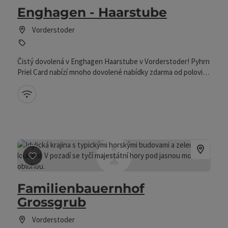
Enghagen - Haarstube
Vorderstoder
Čistý dovolená v Enghagen Haarstube v Vorderstoder! Pyhrn
Priel Card nabízí mnoho dovolené nabídky zdarma od poloviny
května do začátku října.
W-LAN (zdarma)
Označit příspěvek
: Familienbauernhof Grossgrub
Familienbauernhof
Grossgrub
Vorderstoder