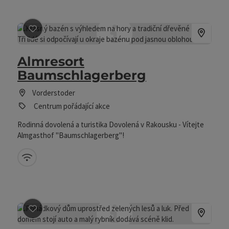
Označit příspěvek
: Almresort Baumschlagerberg
Almresort
Baumschlagerberg
Vorderstoder
Centrum pořádající akce
Rodinná dovolená a turistika Dovolená v Rakousku - Vítejte
Almgasthof "Baumschlagerberg"!
W-LAN (zdarma)
Označit příspěvek
: Enghagen - Haarstube