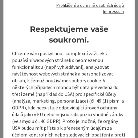
Prohlášení o ochraně osobních údajů
Impressum
Označit příspěvek
: Ferienhof Mittermair
Respektujeme vaše
Ferienhof Mittermair
soukromí.
Vorderstoder
Chceme vám poskytnout komplexní zážitek z
používání webových stránek s neomezenou
funkcionalitou (např. vyhledávání), analyzovat
Teplý "ahoj" na dovolenou farmě Mittermair!
návštěvnost webových stránek a personalizovat
obsah, k čemuž používáme soubory cookie. V
W-LAN (zdarma)
některých případech mohou být data převedena do
třetí země (například do USA) pro specifické účely
(analýza, marketing, personalizace) (čl. 49 (1) písm. a
GDPR), kde neexistuje odpovídající úroveň ochrany
Označit příspěvek
: Ferienhof Zamsegg
údajů jako v EU nebo nejsou k dispozici vhodné záruky
(ve smyslu čl. 46 GDPR). Proto je možné, že orgány
Ferienhof Zamsegg
USA budou mít přístup k přeneseným údajům za
účelem kontrolních nebo sledovacích opatření a proti
Vorderstoder