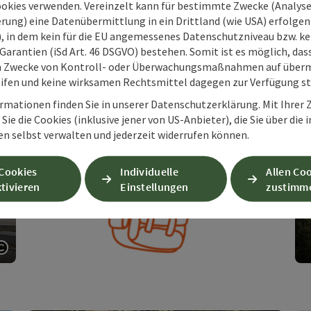
ookies verwenden. Vereinzelt kann für bestimmte Zwecke (Analyse
n und Gipfel
rung) eine Datenübermittlung in ein Drittland (wie USA) erfolgen (
onalpark Kalkalpen. Entdecke dein Berggefühl im Herzen
O), in dem kein für die EU angemessenes Datenschutzniveau bzw. ke
rösterreichs.
Garantien (iSd Art. 46 DSGVO) bestehen. Somit ist es möglich, da
m Zwecke von Kontroll- oder Überwachungsmaßnahmen auf überm
Copyri
ifen und keine wirksamen Rechtsmittel dagegen zur Verfügung s
rmationen finden Sie in unserer Datenschutzerklärung. Mit Ihre
Sie die Cookies (inklusive jener von US-Anbieter), die Sie über die 
en selbst verwalten und jederzeit widerrufen können.
 Cookies
Individuelle
Allen Co
tivieren
Einstellungen
zustimm
Copyright öffnen