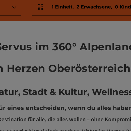
1
Einheit
,
2
Erwachsene
,
0
Kind
Einheitenanzahl und Personenfelder
Servus im 360° Alpenlan
m Herzen Oberösterreich
tur, Stadt & Kultur, Wellne
r eines entscheiden, wenn du alles habe
Destination für alle, die alles wollen – ohne Komprom