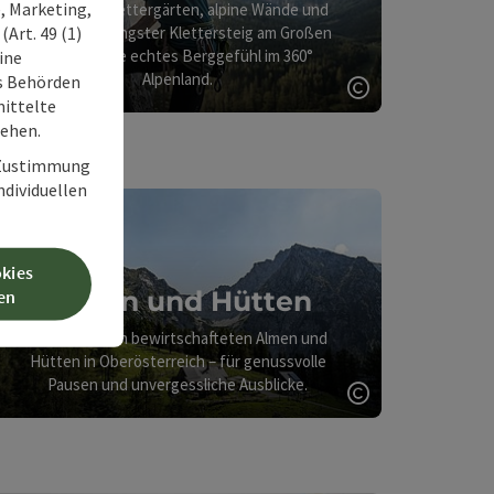
, Marketing,
Zahlreiche Klettergärten, alpine Wände und
Art. 49 (1)
Österreichs längster Klettersteig am Großen
Priel - Spüre echtes Berggefühl im 360°
ine
Alpenland.
ss Behörden
ittelte
Copyright öff
ght öffnen
tehen.
r Zustimmung
individuellen
okies
Almen und Hütten
en
Die schönsten bewirtschafteten Almen und
Hütten in Oberösterreich – für genussvolle
Pausen und unvergessliche Ausblicke.
Copyright öff