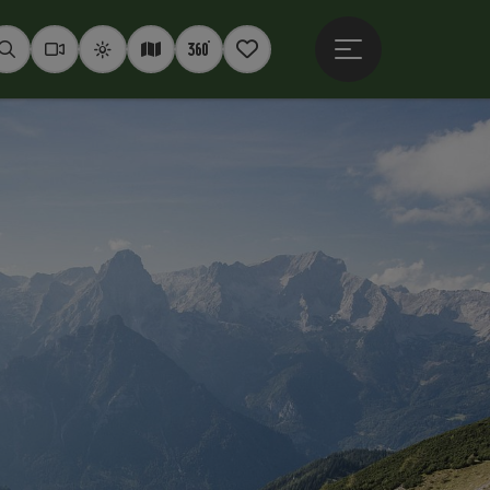
Hauptmenü öffne
Suchen
Webcams
Wetter
Interaktive Karte
360° Panoramen
Merkzettel