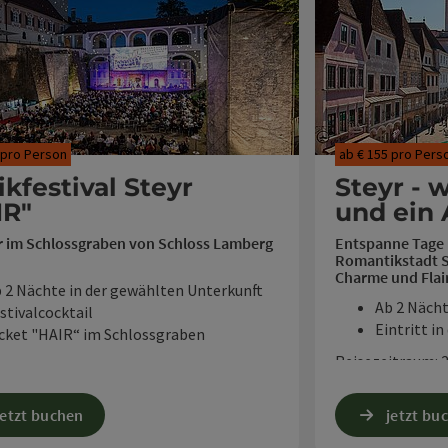
fnen
 pro Person
ab € 155 pro Pers
kfestival Steyr
Steyr - 
IR"
und ein
r im Schlossgraben von Schloss Lamberg
Entspanne Tage l
Romantikstadt S
Charme und Flair
 2 Nächte in der gewählten Unterkunft
Ab 2 Nächt
stivalcocktail
Eintritt in
cket "HAIR“ im Schlossgraben
Reisezeitraum: 28
traum: 23.07. - 08.08.2026
jetzt buchen
jetzt bu