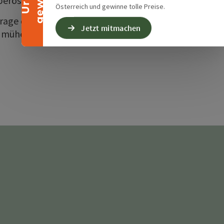
berösterreich.
Österreich und gewinne tolle Preise.
rage der Freiheit wird. Echt,
Jetzt mitmachen
. mühelos. 360°.