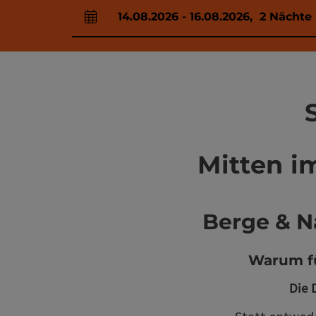
14.08.2026
-
16.08.2026
,
2
Nächte
An- und Abreisefelder
Mitten i
Berge & Na
Warum fü
Die 