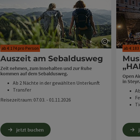
ght öffnen
Copyright öf
ab € 174 pro Person
ab € 183
Auszeit am Sebaldusweg
Musi
„HA
Zeit nehmen, zum Innehalten und zur Ruhe
kommen auf dem Sebaldusweg.
Open Ai
in Steyr.
Ab 2 Nächte in der gewählten Unterkunft
Transfer
Ab
Fe
Reisezeitraum: 07.03. - 01.11.2026
Ti
Reisezei
jetzt buchen