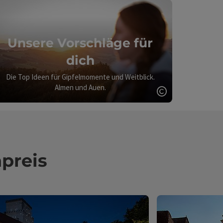
Unsere Vorschläge für
dich
Die Top Ideen für Gipfelmomente und Weitblick.
Almen und Auen.
ght öffnen
Copyright öff
preis