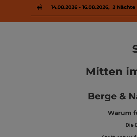
14.08.2026
-
16.08.2026
,
2
Nächte
An- und Abreisefelder
Mitten i
Berge & Na
Warum fü
Die 