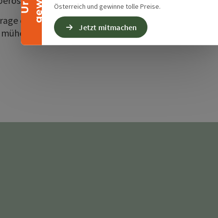
berösterreich.
Österreich und gewinne tolle Preise.
rage der Freiheit wird. Echt,
Jetzt mitmachen
. mühelos. 360°.