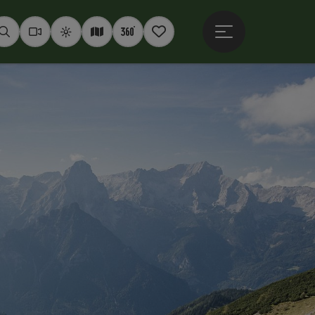
Hauptmenü öffne
Suchen
Webcams
Wetter
Interaktive Karte
360° Panoramen
Merkzettel