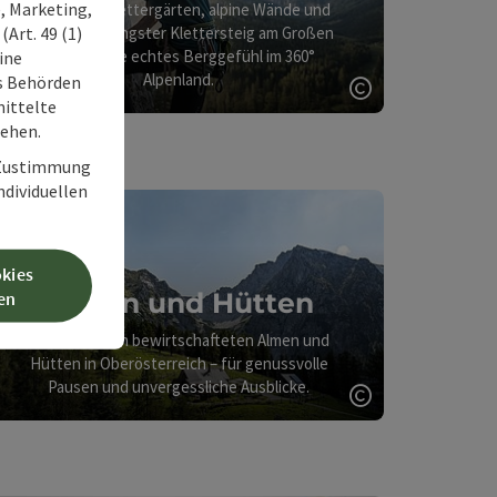
, Marketing,
Zahlreiche Klettergärten, alpine Wände und
Art. 49 (1)
Österreichs längster Klettersteig am Großen
Priel - Spüre echtes Berggefühl im 360°
ine
Alpenland.
ss Behörden
ittelte
Copyright öff
ght öffnen
tehen.
r Zustimmung
individuellen
okies
Almen und Hütten
en
Die schönsten bewirtschafteten Almen und
Hütten in Oberösterreich – für genussvolle
Pausen und unvergessliche Ausblicke.
Copyright öff