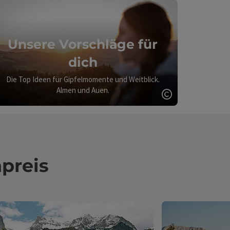
Unsere Vorschläge für
dich
Die Top Ideen für Gipfelmomente und Weitblick.
Almen und Auen.
ght öffnen
Copyright öff
preis