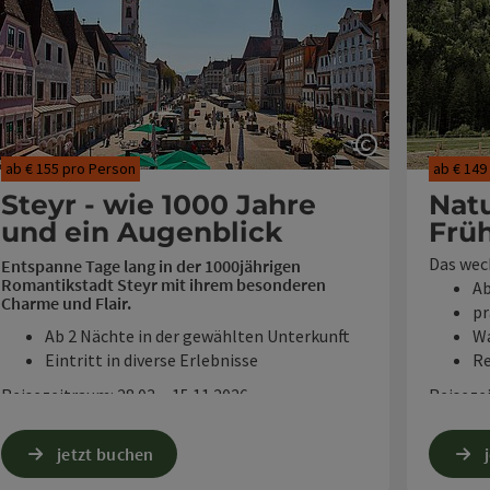
ght öffnen
Copyright öf
ab € 155 pro Person
ab € 149
Steyr - wie 1000 Jahre
Nat
und ein Augenblick
Früh
Das wec
Entspanne Tage lang in der 1000jährigen
Romantikstadt Steyr mit ihrem besonderen
Ab
Charme und Flair.
pr
Ab 2 Nächte in der gewählten Unterkunft
Wa
Eintritt in diverse Erlebnisse
Re
Reisezeitraum: 28.03. - 15.11.2026
Reisezei
jetzt buchen