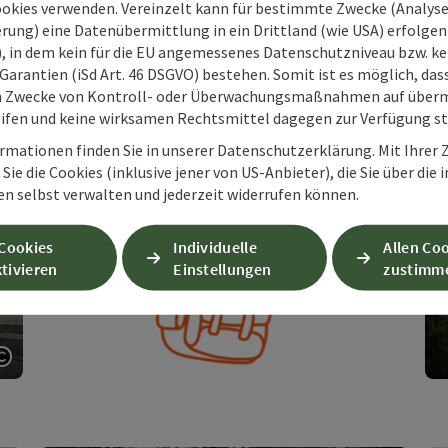
ookies verwenden. Vereinzelt kann für bestimmte Zwecke (Analyse
n und Gipfel
rung) eine Datenübermittlung in ein Drittland (wie USA) erfolgen (
onalpark Kalkalpen. Entdecke dein Berggefühl im Herzen
O), in dem kein für die EU angemessenes Datenschutzniveau bzw. ke
rösterreichs.
Garantien (iSd Art. 46 DSGVO) bestehen. Somit ist es möglich, da
m Zwecke von Kontroll- oder Überwachungsmaßnahmen auf überm
Copyri
ifen und keine wirksamen Rechtsmittel dagegen zur Verfügung s
rmationen finden Sie in unserer Datenschutzerklärung. Mit Ihre
Sie die Cookies (inklusive jener von US-Anbieter), die Sie über die 
en selbst verwalten und jederzeit widerrufen können.
 Cookies
Individuelle
Allen Co
tivieren
Einstellungen
zustimm
Copyright öffnen