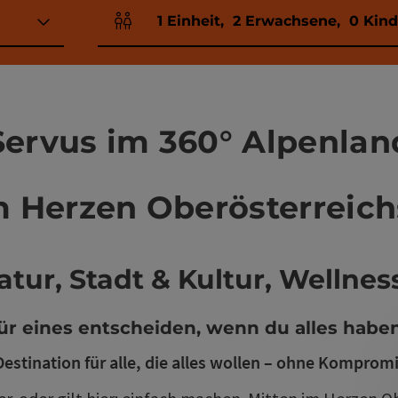
1
Einheit
,
2
Erwachsene
,
0
Kind
Einheitenanzahl und Personenfelder
Servus im 360° Alpenlan
m Herzen Oberösterreich
tur, Stadt & Kultur, Wellne
r eines entscheiden, wenn du alles habe
Destination für alle, die alles wollen – ohne Komprom