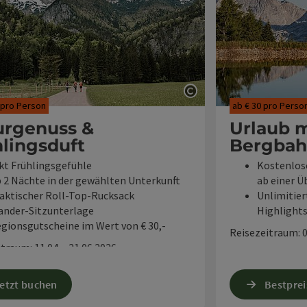
fnen
Copyright öffnen
 pro Person
ab € 30 pro Perso
urgenuss &
Urlaub m
lingsduft
Bergba
kt Frühlingsgefühle
Kostenlose
 2 Nächte in der gewählten Unterkunft
ab einer 
aktischer Roll-Top-Rucksack
Unlimitie
nder-Sitzunterlage
Highlights
gionsgutscheine im Wert von € 30,-
Reisezeitraum: 0
traum: 11.04. - 21.06.2026
jetzt buchen
Bestpre