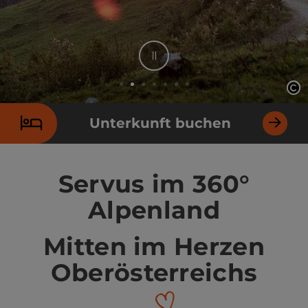
Stop
Co
Co
Element 2 von 7
Unterkunft buchen
Servus im 360°
Alpenland
Mitten im Herzen
Oberösterreichs