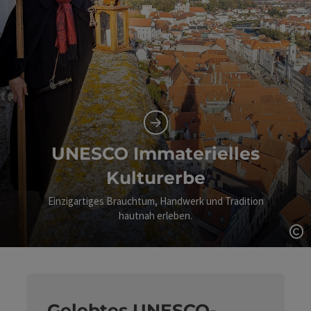
UNESCO Immaterielles
Kulturerbe
Einzigartiges Brauchtum, Handwerk und Tradition
hautnah erleben.
Co
Gelebtes UNESCO-