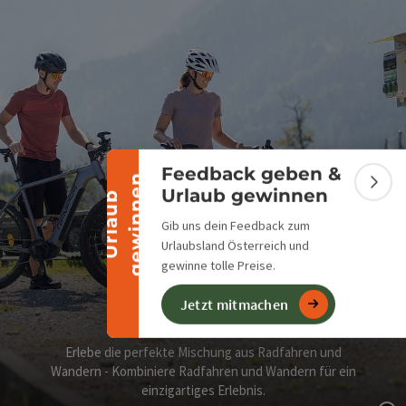
Banner einklappen
Feedback geben &
n
Bann
Urlaub gewinnen
U
r
l
a
u
b
g
e
w
i
n
n
e
Gib uns dein Feedback zum
Urlaubsland Österreich und
gewinne tolle Preise.
Jetzt mitmachen
Bike & Hike
Erlebe die perfekte Mischung aus Radfahren und
Wandern - Kombiniere Radfahren und Wandern für ein
einzigartiges Erlebnis.