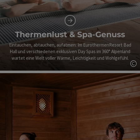
Thermenlust & Spa-Genuss
Eintauchen, abtauchen, aufatmen: Im EurothermenResort Bad
Hall und verschiedenen exklusiven Day Spas im 360° Alpenland
wartet eine Welt voller Wärme, Leichtigkeit und Wohlgefühl.
Co