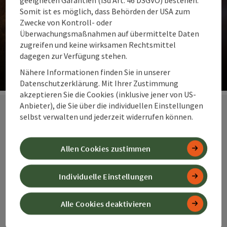
Somit ist es möglich, dass Behörden der USA zum
Zwecke von Kontroll- oder
Überwachungsmaßnahmen auf übermittelte Daten
Unsere Vorschläge für dich
zugreifen und keine wirksamen Rechtsmittel
dagegen zur Verfügung stehen.
Die Top Ideen für Gipfelmomente und Weitblick. Almen
und Auen.
Nähere Informationen finden Sie in unserer
Datenschutzerklärung. Mit Ihrer Zustimmung
Co
akzeptieren Sie die Cookies (inklusive jener von US-
Anbieter), die Sie über die individuellen Einstellungen
selbst verwalten und jederzeit widerrufen können.
Unsere
Allen Cookies zustimmen
Spezialangebot
e zum
Individuelle Einstellungen
Spitzenpreis
Alle Cookies deaktivieren