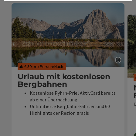
Copyri
ab € 30 pro Person/Nacht
Urlaub mit kostenlosen
Bergbahnen
Kostenlose Pyhrn-Priel AktivCard bereits
ab einer Übernachtung
D
Unlimitierte Bergbahn-Fahrten und 60
Highlights der Region gratis
Reisezeitraum: 01.05 - 01.11.2026