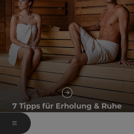
7 Tipps für Erholung & Ruhe
Gesundheit und Wellness
HAUPTMENÜ ÖFFNEN
MENÜ
Co