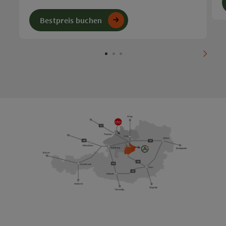
R
Bestpreis buchen
nächs