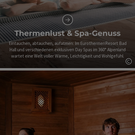
Thermenlust & Spa-Genuss
Eintauchen, abtauchen, aufatmen: Im EurothermenResort Bad
Hall und verschiedenen exklusiven Day Spas im 360° Alpenland
wartet eine Welt voller Wärme, Leichtigkeit und Wohlgefühl.
Co