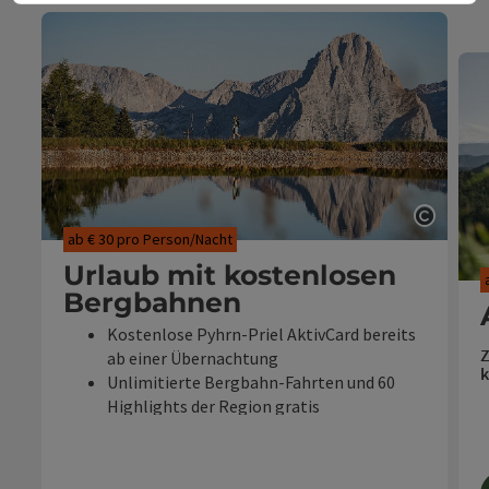
Copyri
ab € 30 pro Person/Nacht
Urlaub mit kostenlosen
Bergbahnen
Kostenlose Pyhrn-Priel AktivCard bereits
Z
ab einer Übernachtung
k
Unlimitierte Bergbahn-Fahrten und 60
Highlights der Region gratis
Reisezeitraum: 01.05 - 01.11.2026
R