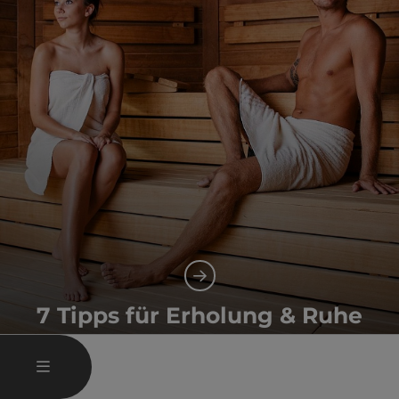
7 Tipps für Erholung & Ruhe
Gesundheit und Wellness
HAUPTMENÜ ÖFFNEN
MENÜ
Co