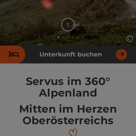
Stop
Co
Co
Element 2 von 7
Unterkunft buchen
Servus im 360°
Alpenland
Mitten im Herzen
Oberösterreichs