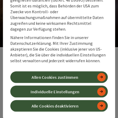
Somit ist es möglich, dass Behörden der USA zum
Zwecke von Kontroll- oder
Überwachungsmaßnahmen auf übermittelte Daten
Unsere Vorschläge für dich
zugreifen und keine wirksamen Rechtsmittel
dagegen zur Verfügung stehen.
Die Top Ideen für Gipfelmomente und Weitblick. Almen
und Auen.
Nähere Informationen finden Sie in unserer
Datenschutzerklärung. Mit Ihrer Zustimmung
Co
akzeptieren Sie die Cookies (inklusive jener von US-
Anbieter), die Sie über die individuellen Einstellungen
selbst verwalten und jederzeit widerrufen können.
Unsere
Allen Cookies zustimmen
Spezialangebot
e zum
Individuelle Einstellungen
Spitzenpreis
Alle Cookies deaktivieren