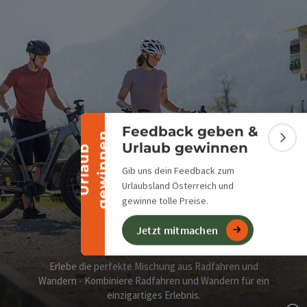
Banner einklappen
Feedback geben &
n
Bann
Urlaub gewinnen
U
r
l
a
u
b
g
e
w
i
n
n
e
Gib uns dein Feedback zum
Urlaubsland Österreich und
gewinne tolle Preise.
Jetzt mitmachen
Bike & Hike
Erlebe die perfekte Mischung aus Radfahren und
Wandern - Kombiniere Radfahren und Wandern für ein
einzigartiges Erlebnis.